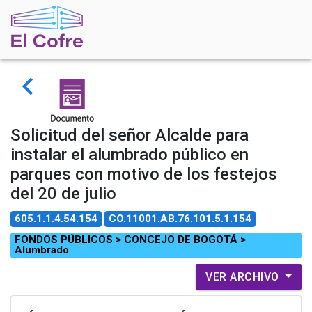
navigate_before
Solicitud del señor Alcalde para
instalar el alumbrado público en
parques con motivo de los festejos
del 20 de julio
605.1.1.4.54.154
CO.11001.AB.76.101.5.1.154
FONDOS PÚBLICOS > CONCEJO DE BOGOTÁ > 
Alumbrado
VER ARCHIVO